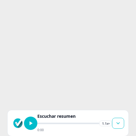
Escuchar resumen
1.1x
▾
0:00