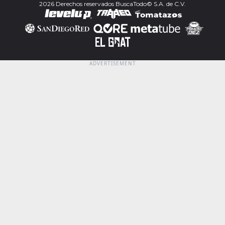
2026 Derechos reservados BuscaTodo© S.A. de C.V.