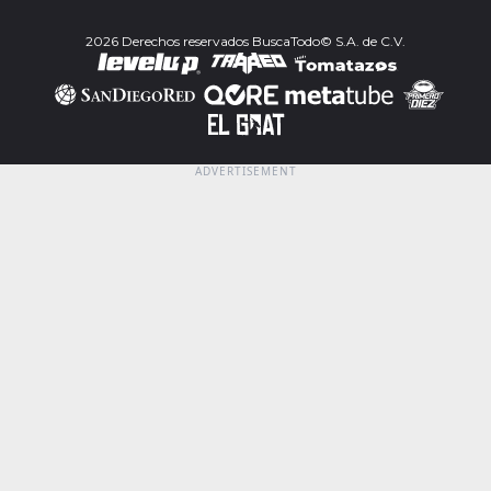
2026 Derechos reservados BuscaTodo© S.A. de C.V.