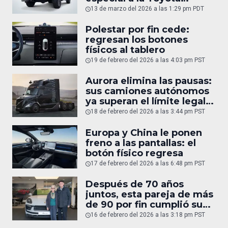
Tacoma
13 de marzo del 2026 a las 1:29 pm PDT
Polestar por fin cede:
regresan los botones
físicos al tablero
19 de febrero del 2026 a las 4:03 pm PST
Aurora elimina las pausas:
sus camiones autónomos
ya superan el límite legal
humano
18 de febrero del 2026 a las 3:44 pm PST
Europa y China le ponen
freno a las pantallas: el
botón físico regresa
17 de febrero del 2026 a las 6:48 pm PST
Después de 70 años
juntos, esta pareja de más
de 90 por fin cumplió su
sueño: un Porsche
16 de febrero del 2026 a las 3:18 pm PST