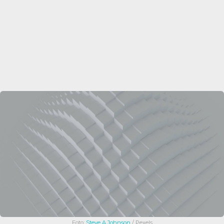
Foto:
Steve A Johnson
/ Pexels