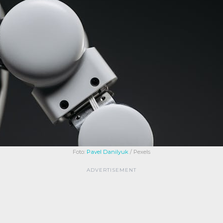
Foto:
Pavel Danilyuk
/ Pexels