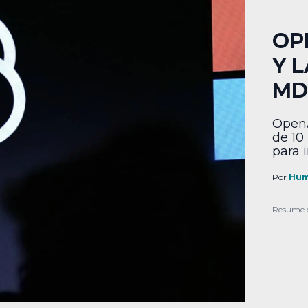
OP
Y L
MD
Open
de 10
para 
Por
Hum
Resume 