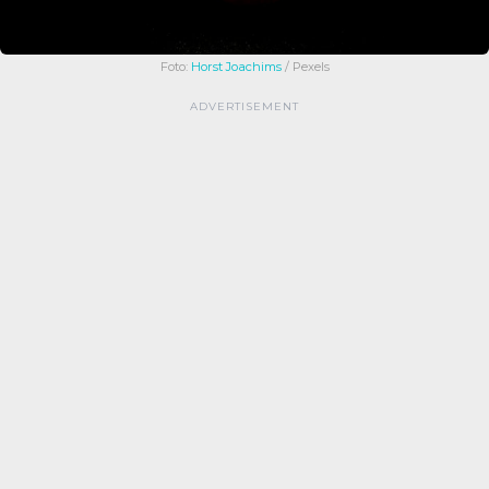
Foto:
Horst Joachims
/ Pexels