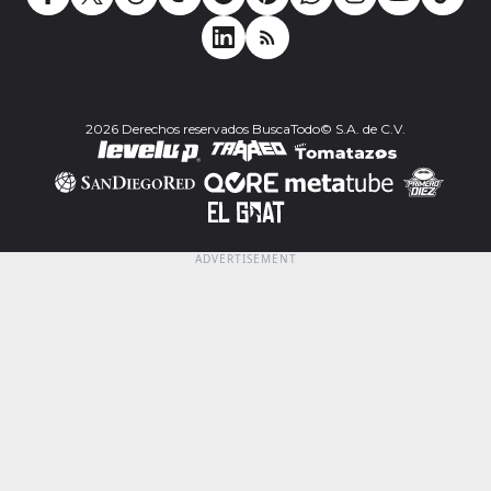
2026 Derechos reservados BuscaTodo© S.A. de C.V.