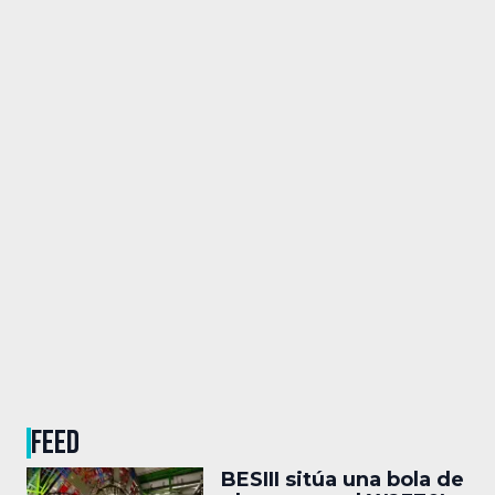
FEED
BESIII sitúa una bola de