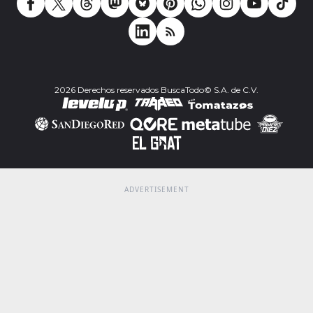
2026 Derechos reservados BuscaTodo© S.A. de C.V.