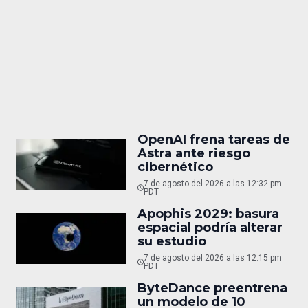
OpenAI frena tareas de
Astra ante riesgo
cibernético
7 de agosto del 2026 a las 12:32 pm
PDT
Apophis 2029: basura
espacial podría alterar
su estudio
7 de agosto del 2026 a las 12:15 pm
PDT
ByteDance preentrena
un modelo de 10