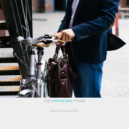
Foto:
Mikhail Nilov
/ Pexels