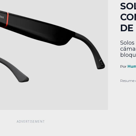
SO
CO
DE
Solos
cámar
bloqu
Por
Hum
Resume 