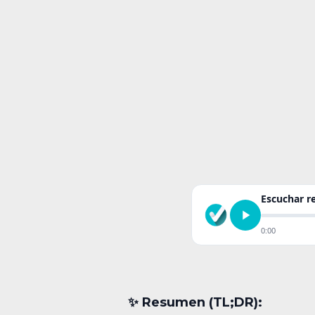
Escuchar 
0:00
✨︎ Resumen (TL;DR):