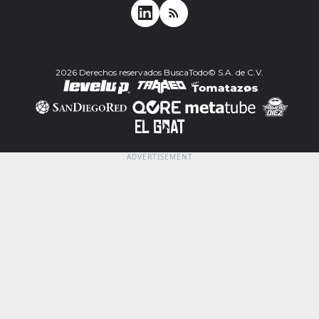
2026 Derechos reservados BuscaTodo© S.A. de C.V.