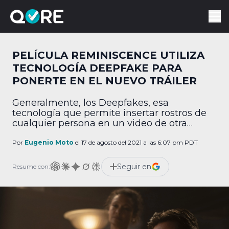
PELÍCULA REMINISCENCE UTILIZA
TECNOLOGÍA DEEPFAKE PARA
PONERTE EN EL NUEVO TRÁILER
Generalmente, los Deepfakes, esa
tecnología que permite insertar rostros de
cualquier persona en un video de otra
persona, tienen una muy mala reputación,
comprensiblemente. No obstante, ahora
Por
Eugenio Moto
el 17 de agosto del 2021 a las 6:07 pm PDT
finalmente pueden brillar de manera más
positiva, gracias a una brillante y muy
Seguir en
Resume con:
curiosa campaña de mercadotecnia de la
nueva película de Hugh Jackman,
Reminescence. Resulta que tú […]