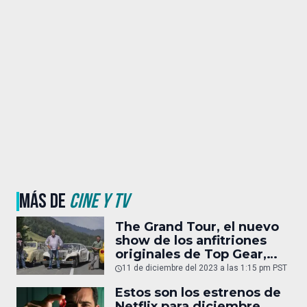
MÁS DE
CINE Y TV
The Grand Tour, el nuevo
show de los anfitriones
originales de Top Gear,
tampoco continuará
11 de diciembre del 2023 a las 1:15 pm PST
Estos son los estrenos de
Netflix para diciembre