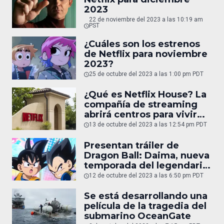
2023
22 de noviembre del 2023 a las 10:19 am
PST
¿Cuáles son los estrenos
de Netflix para noviembre
2023?
25 de octubre del 2023 a las 1:00 pm PDT
¿Qué es Netflix House? La
compañía de streaming
abrirá centros para vivir
experiencias únicas
13 de octubre del 2023 a las 12:54 pm PDT
Presentan tráiler de
Dragon Ball: Daima, nueva
temporada del legendario
anime
12 de octubre del 2023 a las 6:50 pm PDT
Se está desarrollando una
película de la tragedia del
submarino OceanGate