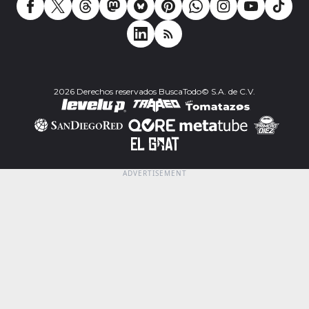
2026 Derechos reservados BuscaTodo© S.A. de C.V.