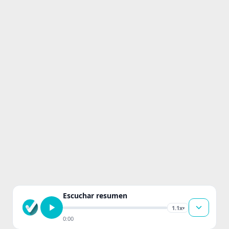
Escuchar resumen
1.1x
▾
0:00