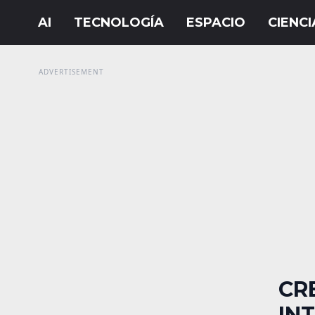
CR
INT