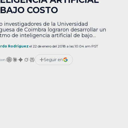
 BAJO COSTO
o investigadores de la Universidad
guesa de Coimbra lograron desarrollar un
tmo de inteligencia artificial de bajo
o al cual han denominado DENSER, y su
ipal función es imitar el funcionamiento
ardo Rodríguez
el 22 de enero del 2018 a las 10:04 am PST
erebro en procesos virtuales con el objetivo
asificar imágenes. Este proyecto se
Seguir en
con:
ntra vinculado a las Redes Neuronales
ndas, uno de cuyos […]