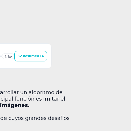
Resumen IA
1.1x
▾
arrollar un algoritmo de
ncipal función es imitar el
r imágenes.
 de cuyos grandes desafíos