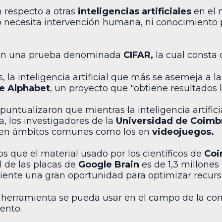
n respecto a otras
inteligencias artificiales
en el 
o necesita intervención humana, ni conocimiento 
a en una prueba denominada
CIFAR,
la cual consta
 la inteligencia artificial que más se asemeja a l
de Alphabet
, un proyecto que "obtiene resultados l
puntualizaron que mientras la inteligencia artific
, los investigadores de la
Universidad de Coimb
an en ámbitos comunes como los en
videojuegos.
s que el material usado por los científicos de
Co
l de las placas de
Google Brain
es de 1,3 millones
uiente una gran oportunidad para optimizar recurso
a herramienta se pueda usar en el campo de la co
ento.