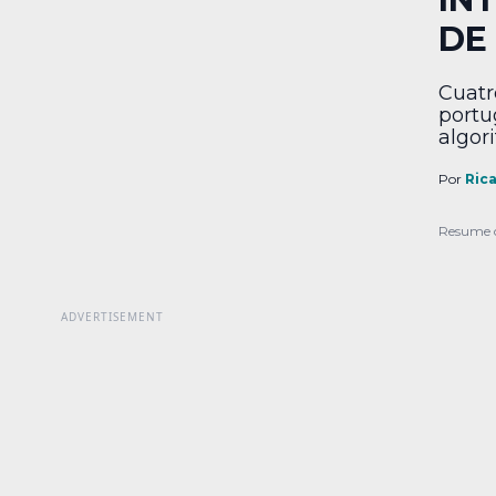
DE
Cuatr
portu
algori
preci
princ
Por
Ric
del c
de cl
Resume 
encue
Profu