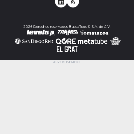
2026 Derechos reservados BuscaTodo© S.A. de C.V.