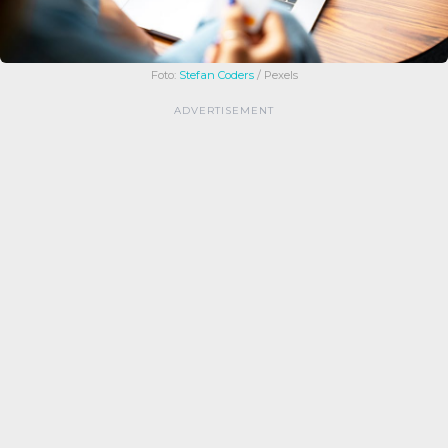
Foto:
Stefan Coders
/ Pexels