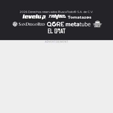
2026 Derechos reservados BuscaTodo© S.A. de C.V.