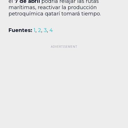
el
7 de abril
podría relajar las rutas
marítimas, reactivar la producción
petroquímica qatarí tomará tiempo.
Fuentes:
1
,
2
,
3
,
4