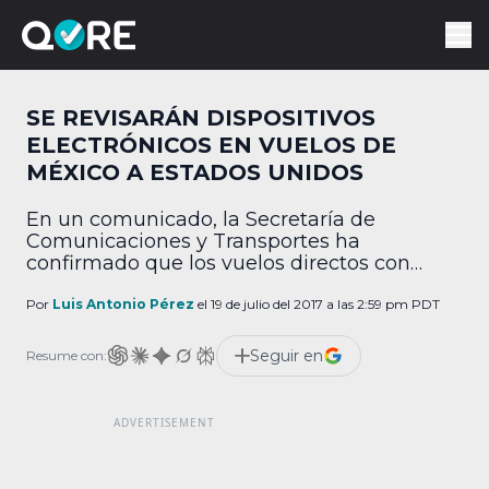
SE REVISARÁN DISPOSITIVOS
ELECTRÓNICOS EN VUELOS DE
MÉXICO A ESTADOS UNIDOS
En un comunicado, la Secretaría de
Comunicaciones y Transportes ha
confirmado que los vuelos directos con
destino a Estados Unidos tendrán revisiones
de los dispositivos electrónicos que los
Por
Luis Antonio Pérez
el 19 de julio del 2017 a las 2:59 pm PDT
pasajeros tengan en su equipaje de mano.
Después de ser informado por el
Seguir en
Resume con:
Departamento de Seguridad Interior de
Estados Unidos sobre esta nueva práctica, la
cual entrará […]