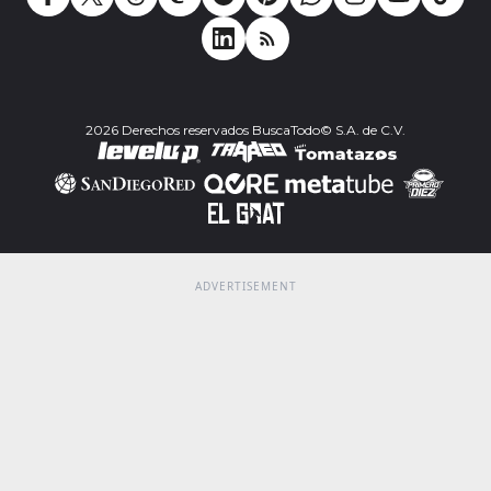
2026 Derechos reservados BuscaTodo© S.A. de C.V.