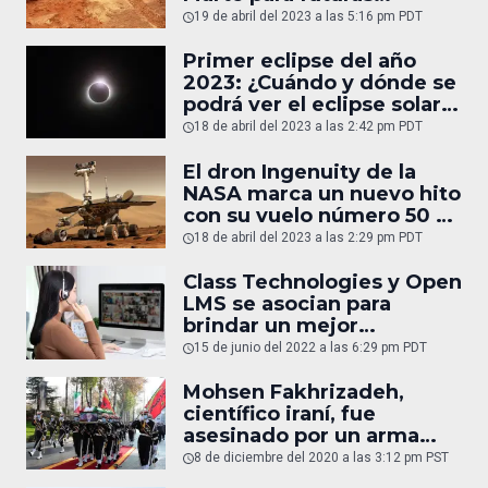
misiones espaciales
19 de abril del 2023 a las 5:16 pm PDT
Primer eclipse del año
2023: ¿Cuándo y dónde se
podrá ver el eclipse solar
híbrido?
18 de abril del 2023 a las 2:42 pm PDT
El dron Ingenuity de la
NASA marca un nuevo hito
con su vuelo número 50 en
Marte.
18 de abril del 2023 a las 2:29 pm PDT
Class Technologies y Open
LMS se asocian para
brindar un mejor
aprendizaje
15 de junio del 2022 a las 6:29 pm PDT
Mohsen Fakhrizadeh,
científico iraní, fue
asesinado por un arma
controlada por
8 de diciembre del 2020 a las 3:12 pm PST
inteligencia artificial