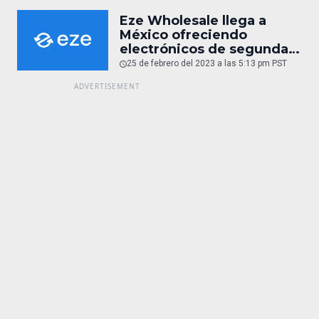
plegables y cámaras
cinematográficas de alta
Eze Wholesale llega a
gama
México ofreciendo
electrónicos de segunda
mano y reacondicionados
25 de febrero del 2023 a las 5:13 pm PST
(entrevista)