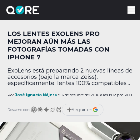
LOS LENTES EXOLENS PRO
MEJORAN AÚN MÁS LAS
FOTOGRAFÍAS TOMADAS CON
IPHONE 7
ExoLens está preparando 2 nuevas líneas de
accesorios (bajo la marca Zeiss),
específicamente, lentes 100% compatibles
con el iPhone 7, que pretenden darle un
empujón a la cámara que incluye. Exolens
Por
José Ignacio Nájera
el 6 de octubre del 2016 a las 1:02 pm PDT
Pro La línea Pro está conformada por 3
lentes: Wide, Telephoto y Macro-Zooms.
Seguir en
Resume con:
Cada uno tiene una montura de aluminio (a
la que se […]