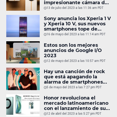
impresionante cámara de
200 MP
13 de julio del 2023 a las 11:36 am PDT
Sony anuncia los Xperia 1 V
y Xperia 10 V, sus nuevos
smartphones tope de
gama
16 de mayo del 2023 a las 11:14 am PDT
Estos son los mejores
anuncios de Google I/O
2023
12 de mayo del 2023 a las 10:57 am PDT
Hay una canción de rock
que está apagando la
alarma de smartphones
Android sin querer
5 de mayo del 2023 a las 7:27 pm PDT
Honor revoluciona el
mercado latinoamericano
con el lanzamiento de sus
innovadores teléfonos
12 de abril del 2023 a las 5:27 pm PDT