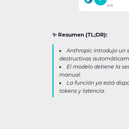
0:00
✨︎ Resumen (TL;DR):
Anthropic introdujo un 
destructivas automáticam
El modelo detiene la ses
manual.
La función ya está dis
tokens y latencia.