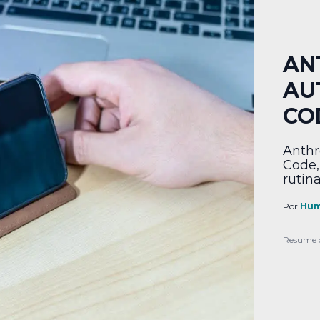
AN
AU
CO
Anthr
Code,
rutin
Por
Hum
Resume 