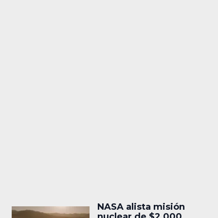
NASA alista misión
nuclear de $2,000