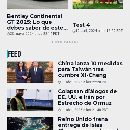
Bentley Continental
GT 2025: Lo que
Test 4
debes saber de este
19 abril, 2024 a las 16:29 PDT
auto de superlujo
23 mayo, 2024 a las 22:14 PDT
FEED
China lanza 10 medidas
para Taiwán tras
cumbre Xi-Cheng
11 abril, 2026 a las 22:20 PDT
Colapsan diálogos de
EE. UU. e Irán por
Estrecho de Ormuz
11 abril, 2026 a las 21:48 PDT
Reino Unido frena
entrega de Islas