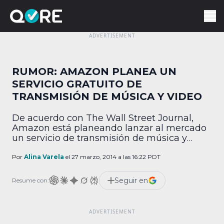
RUMOR: AMAZON PLANEA UN
SERVICIO GRATUITO DE
TRANSMISIÓN DE MÚSICA Y VIDEO
De acuerdo con The Wall Street Journal,
Amazon está planeando lanzar al mercado
un servicio de transmisión de música y
video, el cual sería gratuito y conseguiría
ganancias por medio de comerciales. La
Por
Alina Varela
el 27 marzo, 2014 a las 16:22 PDT
oferta de video incluiría el contenido
original de Amazon, entre otros programas
Seguir en
Resume con:
actualmente exclusivos para los
suscriptores de Amazon Prime. Es incierto
[…]