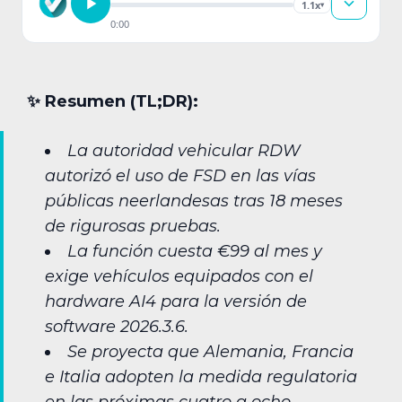
1.1x
▾
0:00
✨︎ Resumen (TL;DR):
La autoridad vehicular RDW
autorizó el uso de FSD en las vías
públicas neerlandesas tras 18 meses
de rigurosas pruebas.
La función cuesta €99 al mes y
exige vehículos equipados con el
hardware AI4 para la versión de
software 2026.3.6.
Se proyecta que Alemania, Francia
e Italia adopten la medida regulatoria
en las próximas cuatro a ocho