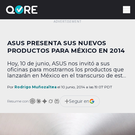
ASUS PRESENTA SUS NUEVOS
PRODUCTOS PARA MÉXICO EN 2014
Hoy, 10 de junio, ASUS nos invitó a sus
oficinas para mostrarnos los productos que
lanzarán en México en el transcurso de este
año y a inicios de 2015. En la demostración,
Van Hsiao, director general de ASUS en
Por
Rodrigo Muñozaltea
el 10 junio, 2014 a las 19:07 PDT
México, y Scott Overson, director general de
Intel, también en México, nos hicieron saber
Seguir en
Resume con:
que ambas […]