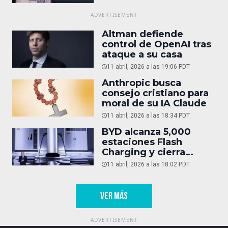
Altman defiende
control de OpenAI tras
ataque a su casa
11 abril, 2026 a las 19:06 PDT
Anthropic busca
consejo cristiano para
moral de su IA Claude
11 abril, 2026 a las 18:34 PDT
BYD alcanza 5,000
estaciones Flash
Charging y cierra
alianza con KFC
11 abril, 2026 a las 18:02 PDT
VER MÁS