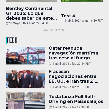
Bentley Continental
GT 2025: Lo que
Test 4
debes saber de este
19 abril, 2024 a las 16:29 PDT
auto de superlujo
23 mayo, 2024 a las 22:14 PDT
FEED
Qatar reanuda
navegación marítima
tras cese al fuego
11 abril, 2026 a las 20:44 PDT
Fracasan
negociaciones entre
EE. UU. e Irán tras 21
horas
11 abril, 2026 a las 20:11 PDT
Tesla lanza Full Self-
Driving en Países Bajos
11 abril, 2026 a las 19:39 PDT