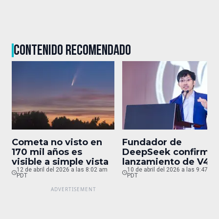
CONTENIDO RECOMENDADO
Cometa no visto en
Fundador de
170 mil años es
DeepSeek confirma
visible a simple vista
lanzamiento de V4
12 de abril del 2026 a las 8:02 am
para finales de abril
10 de abril del 2026 a las 9:47 pm
PDT
PDT