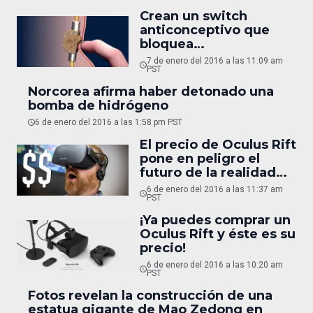
Crean un switch
anticonceptivo que
bloquea
temporalmente el paso
7 de enero del 2016 a las 11:09 am
del semen
PST
Norcorea afirma haber detonado una
bomba de hidrógeno
6 de enero del 2016 a las 1:58 pm PST
El precio de Oculus Rift
pone en peligro el
futuro de la realidad
virtual
6 de enero del 2016 a las 11:37 am
PST
¡Ya puedes comprar un
Oculus Rift y éste es su
precio!
6 de enero del 2016 a las 10:20 am
PST
Fotos revelan la construcción de una
estatua gigante de Mao Zedong en