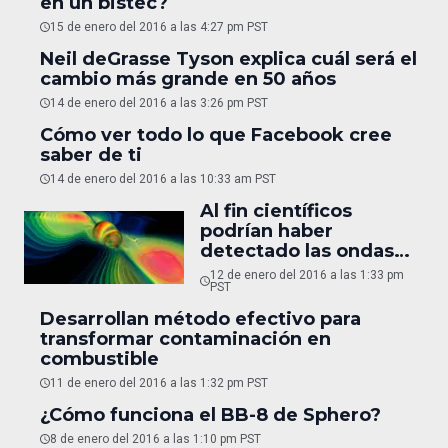
en un bistec?
15 de enero del 2016 a las 4:27 pm PST
Neil deGrasse Tyson explica cuál será el
cambio más grande en 50 años
14 de enero del 2016 a las 3:26 pm PST
Cómo ver todo lo que Facebook cree
saber de ti
14 de enero del 2016 a las 10:33 am PST
Al fin científicos
podrían haber
detectado las ondas
gravitacionales de
12 de enero del 2016 a las 1:33 pm
Einstein
PST
Desarrollan método efectivo para
transformar contaminación en
combustible
11 de enero del 2016 a las 1:32 pm PST
¿Cómo funciona el BB-8 de Sphero?
8 de enero del 2016 a las 1:10 pm PST