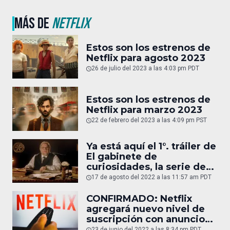
MÁS DE
NETFLIX
Estos son los estrenos de
Netflix para agosto 2023
26 de julio del 2023 a las 4:03 pm PDT
Estos son los estrenos de
Netflix para marzo 2023
22 de febrero del 2023 a las 4:09 pm PST
Ya está aquí el 1°. tráiler de
El gabinete de
curiosidades, la serie de
Guillermo del Toro
17 de agosto del 2022 a las 11:57 am PDT
CONFIRMADO: Netflix
agregará nuevo nivel de
suscripción con anuncios
y más barato
23 de junio del 2022 a las 8:34 pm PDT