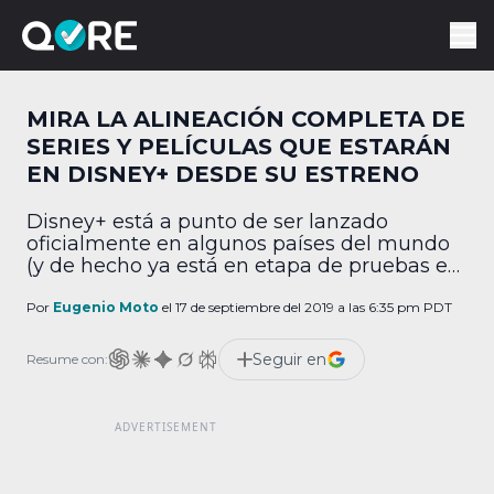
MIRA LA ALINEACIÓN COMPLETA DE
SERIES Y PELÍCULAS QUE ESTARÁN
EN DISNEY+ DESDE SU ESTRENO
Disney+ está a punto de ser lanzado
oficialmente en algunos países del mundo
(y de hecho ya está en etapa de pruebas en
uno de ellos), por lo que ya se puede
confirmar el contenido que llegará a él. ¡Y es
Por
Eugenio Moto
el 17 de septiembre del 2019 a las 6:35 pm PDT
muchísimo! CNET recopiló las películas y
series que estarán disponibles desde el 12
Seguir en
Resume con:
de […]