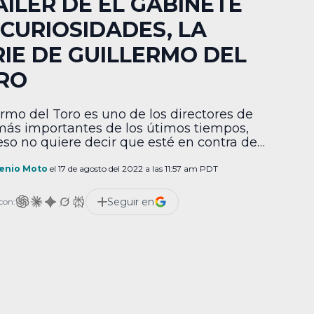
ÁILER DE EL GABINETE
 CURIOSIDADES, LA
RIE DE GUILLERMO DEL
RO
ermo del Toro es uno de los directores de
más importantes de los útimos tiempos,
eso no quiere decir que esté en contra de
 tipos de medios. Por ejemplo, el mexicano
a punto de estrenar su antología El
enio Moto
el 17 de agosto del 2022 a las 11:57 am PDT
ete de curiosidades en Netflix. Por medio
uTube y redes sociales, Netflix […]
Seguir en
con: