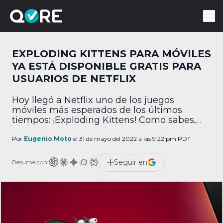
EXPLODING KITTENS PARA MÓVILES
YA ESTÁ DISPONIBLE GRATIS PARA
USUARIOS DE NETFLIX
Hoy llegó a Netflix uno de los juegos
móviles más esperados de los últimos
tiempos: ¡Exploding Kittens! Como sabes,
este juego de cartas creado por el cartonista
The Oatmeal es uno de los proyectos más
Por
Eugenio Moto
el 31 de mayo del 2022 a las 9:22 pm PDT
financiados de la historia de Kickstarter, y
ahora su port para celular está disponible y
Seguir en
Resume con:
exclusivamente para usuarios del servicio
[…]