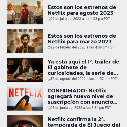
Estos son los estrenos de
Netflix para agosto 2023
26 de julio del 2023 a las 4:03 pm PDT
Estos son los estrenos de
Netflix para marzo 2023
22 de febrero del 2023 a las 4:09 pm PST
Ya está aquí el 1°. tráiler de
El gabinete de
curiosidades, la serie de
Guillermo del Toro
17 de agosto del 2022 a las 11:57 am PDT
CONFIRMADO: Netflix
agregará nuevo nivel de
suscripción con anuncios
y más barato
23 de junio del 2022 a las 8:34 pm PDT
Netflix confirma la 2ª.
temporada de El Juego del