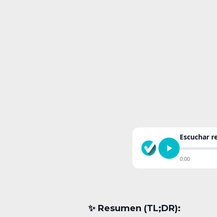
Escuchar 
0:00
✨︎ Resumen (TL;DR):