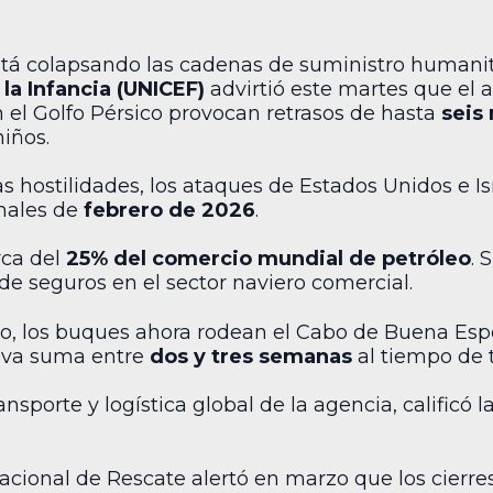
stá colapsando las cadenas de suministro humanita
la Infancia (UNICEF)
advirtió este martes que el a
n el Golfo Pérsico provocan retrasos de hasta
seis
niños.
las hostilidades, los ataques de Estados Unidos e Is
nales de
febrero de 2026
.
rca del
25% del comercio mundial de petróleo
. 
de seguros en el sector naviero comercial.
icto, los buques ahora rodean el Cabo de Buena Es
tiva suma entre
dos y tres semanas
al tiempo de t
nsporte y logística global de la agencia, calificó 
nacional de Rescate alertó en marzo que los cierre