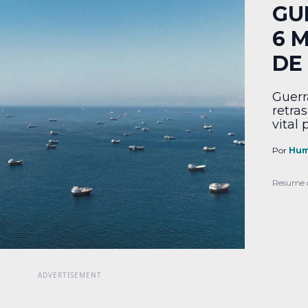
GU
6 
DE
Guerr
retra
vital 
Por
Hum
Resume 