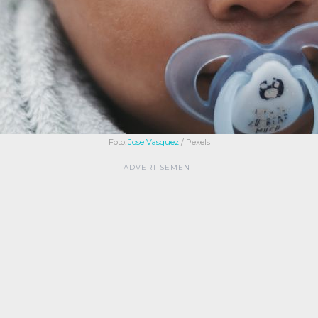
Foto:
Jose Vasquez
/ Pexels