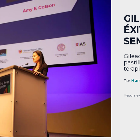
GI
ÉX
SE
Gilea
pasti
terapi
Por
Hum
Resume 