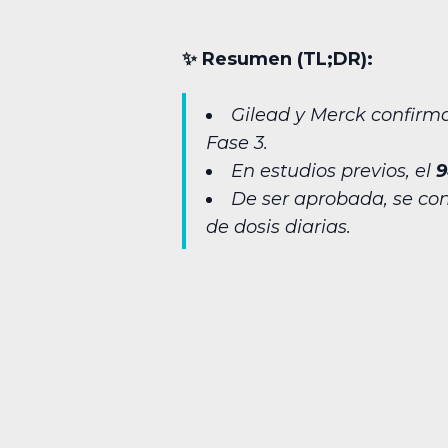
✨︎ Resumen (TL;DR):
Gilead y Merck confirma
Fase 3.
En estudios previos, el
9
De ser aprobada, se con
de dosis diarias.