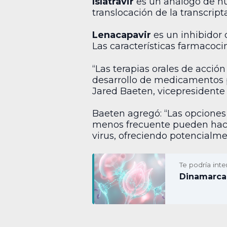
Islatravir
es un análogo de nuc
translocación de la transcript
Lenacapavir
es un inhibidor 
Las características farmacoc
“Las terapias orales de acci
desarrollo de medicamentos p
Jared Baeten, vicepresidente 
Baeten agregó: “Las opciones
menos frecuente pueden hacer 
virus, ofreciendo potencialmen
Te podría inte
Dinamarca,