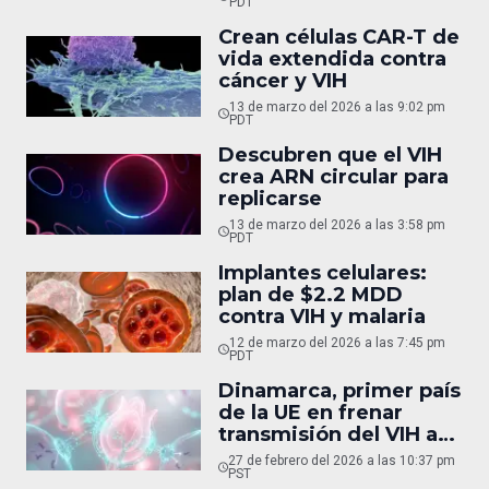
PDT
Crean células CAR-T de
vida extendida contra
cáncer y VIH
13 de marzo del 2026 a las 9:02 pm
PDT
Descubren que el VIH
crea ARN circular para
replicarse
13 de marzo del 2026 a las 3:58 pm
PDT
Implantes celulares:
plan de $2.2 MDD
contra VIH y malaria
12 de marzo del 2026 a las 7:45 pm
PDT
Dinamarca, primer país
de la UE en frenar
transmisión del VIH a
bebés
27 de febrero del 2026 a las 10:37 pm
PST