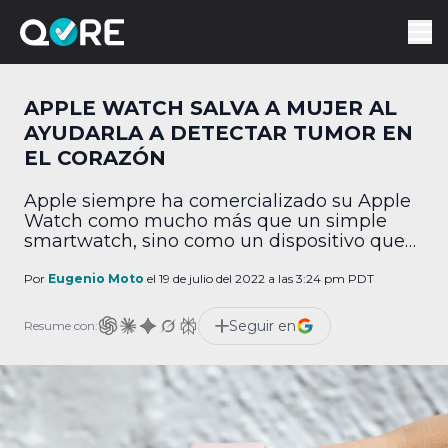
APPLE WATCH SALVA A MUJER AL
AYUDARLA A DETECTAR TUMOR EN
EL CORAZÓN
Apple siempre ha comercializado su Apple
Watch como mucho más que un simple
smartwatch, sino como un dispositivo que
literalmente te puede salvar la vida. Hoy
esto se demostró una vez más, pues una
Por
Eugenio Moto
el 19 de julio del 2022 a las 3:24 pm PDT
mujer se dio cuenta que tenía un tumor
gracias al wearable. WBZ-TV (vía (CBS
Seguir en
Resume con:
Boston) contó la historia de Kim Durkee, […]