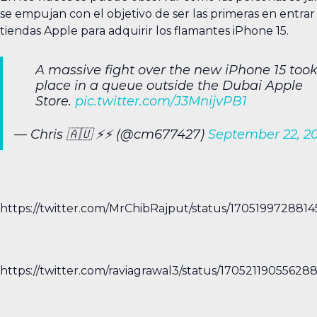
se empujan con el objetivo de ser las primeras en entrar 
tiendas Apple para adquirir los flamantes iPhone 15.
A massive fight over the new iPhone 15 too
place in a queue outside the Dubai Apple
Store.
pic.twitter.com/J3MnijvPB1
— Chris 🇦🇺 ⚡️⚡️ (@cm677427)
September 22, 2
https://twitter.com/MrChibRajput/status/1705199728814
https://twitter.com/raviagrawal3/status/17052119055628