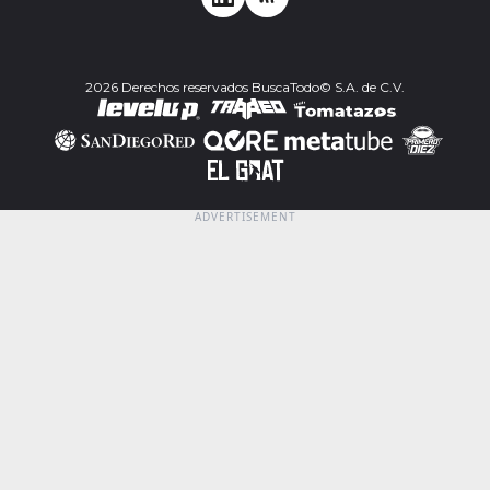
2026 Derechos reservados BuscaTodo© S.A. de C.V.