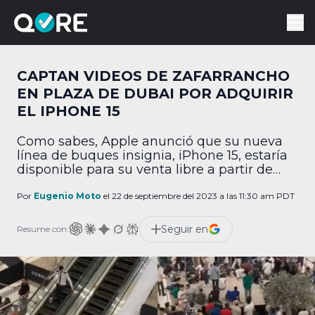
CAPTAN VIDEOS DE ZAFARRANCHO
EN PLAZA DE DUBAI POR ADQUIRIR
EL IPHONE 15
Como sabes, Apple anunció que su nueva
línea de buques insignia, iPhone 15, estaría
disponible para su venta libre a partir de
este 22 de septiembre. Y, como era de
esperarse, a la gente le fue totalmente
Por
Eugenio Moto
el 22 de septiembre del 2023 a las 11:30 am PDT
imposible ser civilizada a la hora de adquirir
el nuevo dispositivo. Usuarios en redes
Seguir en
Resume con:
sociales han publicado videos […]