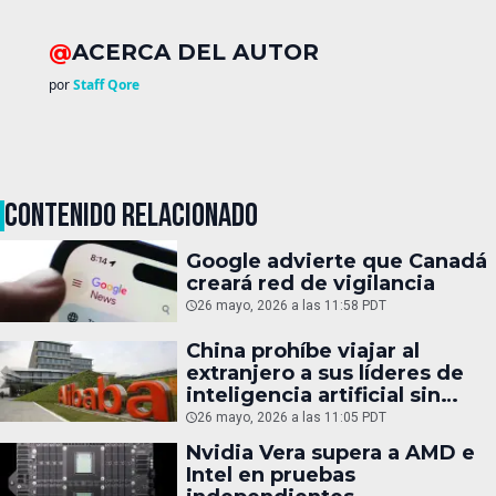
@
ACERCA DEL AUTOR
por
Staff Qore
CONTENIDO RELACIONADO
Google advierte que Canadá
creará red de vigilancia
26 mayo, 2026 a las 11:58 PDT
China prohíbe viajar al
extranjero a sus líderes de
inteligencia artificial sin
permiso estatal
26 mayo, 2026 a las 11:05 PDT
Nvidia Vera supera a AMD e
Intel en pruebas