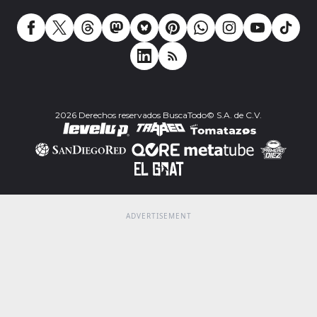
2026 Derechos reservados BuscaTodo© S.A. de C.V.