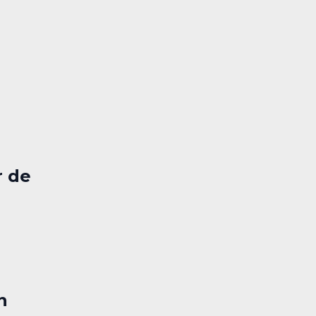
r de
n