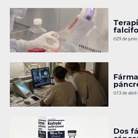
Terapi
falcif
29 de juni
Fárma
páncr
13 de abril
Dos f