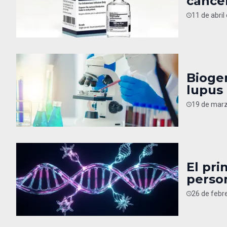
cáncer
11 de abril
Biogen
lupus
19 de marz
El pri
perso
26 de febr