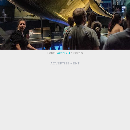
Foto:
David Yu
/ Pexels