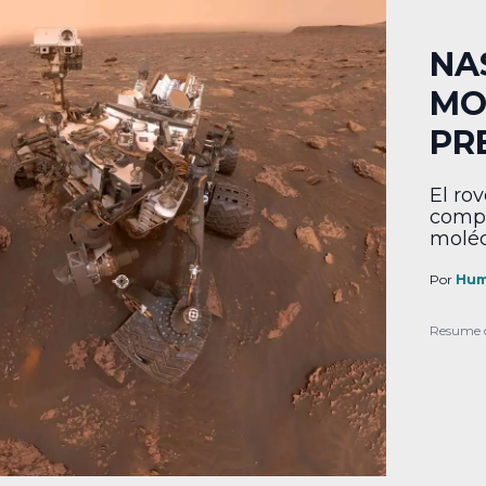
NA
MO
PR
El ro
compu
moléc
Por
Hum
Resume 