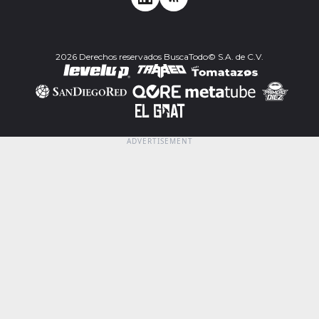
2026 Derechos reservados BuscaTodo© S.A. de C.V.