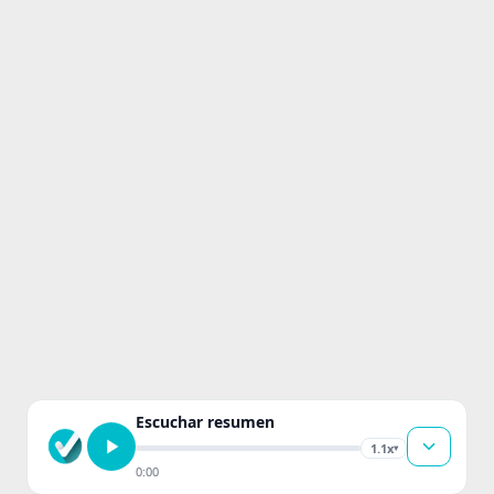
Escuchar resumen
1.1x
▾
0:00