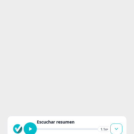
Escuchar resumen
1.1x
▾