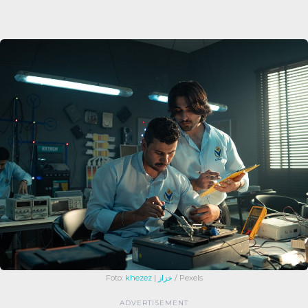
Foto:
khezez | خزاز
/ Pexels