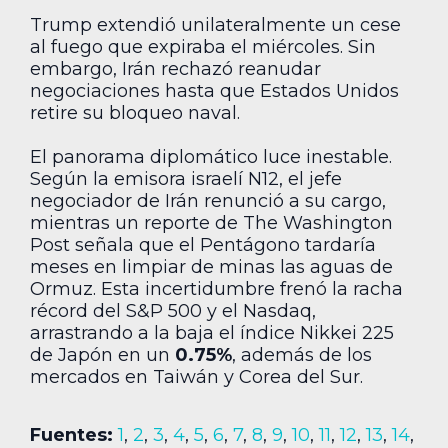
Trump extendió unilateralmente un cese
al fuego que expiraba el miércoles. Sin
embargo, Irán rechazó reanudar
negociaciones hasta que Estados Unidos
retire su bloqueo naval.
El panorama diplomático luce inestable.
Según la emisora israelí N12, el jefe
negociador de Irán renunció a su cargo,
mientras un reporte de The Washington
Post señala que el Pentágono tardaría
meses en limpiar de minas las aguas de
Ormuz. Esta incertidumbre frenó la racha
récord del S&P 500 y el Nasdaq,
arrastrando a la baja el índice Nikkei 225
de Japón en un
0.75%
, además de los
mercados en Taiwán y Corea del Sur.
Fuentes:
1
,
2
,
3
,
4
,
5
,
6
,
7
,
8
,
9
,
10
,
11
,
12
,
13
,
14
,