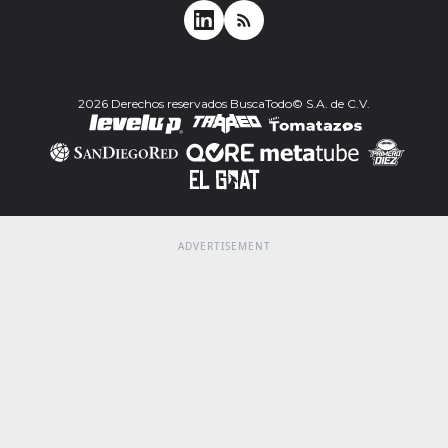
2026 Derechos reservados BuscaTodo© S.A. de C.V.