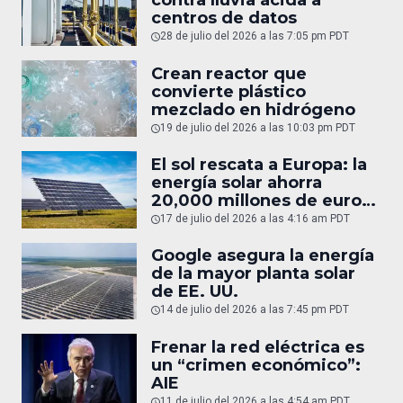
contra lluvia ácida a
centros de datos
28 de julio del 2026 a las 7:05 pm PDT
Crean reactor que
convierte plástico
mezclado en hidrógeno
19 de julio del 2026 a las 10:03 pm PDT
El sol rescata a Europa: la
energía solar ahorra
20,000 millones de euros
en gas
17 de julio del 2026 a las 4:16 am PDT
Google asegura la energía
de la mayor planta solar
de EE. UU.
14 de julio del 2026 a las 7:45 pm PDT
Frenar la red eléctrica es
un “crimen económico”:
AIE
11 de julio del 2026 a las 4:54 am PDT