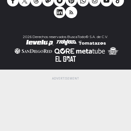
2026 Derechos reservados BuscaTodo© S.A. de C.V.