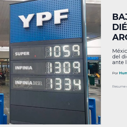
BA
DI
AR
Méxic
del di
ante l
Por
Hum
Resume 