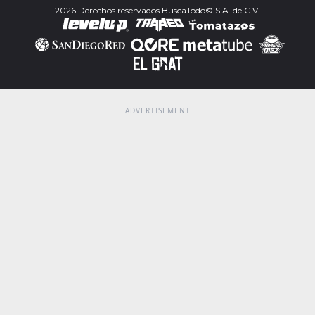
2026 Derechos reservados BuscaTodo© S.A. de C.V.