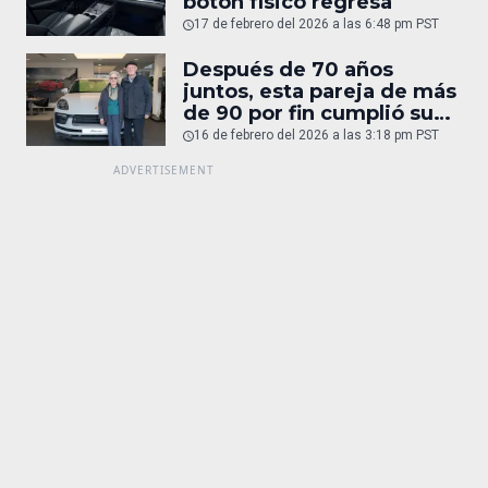
botón físico regresa
17 de febrero del 2026 a las 6:48 pm PST
Después de 70 años
juntos, esta pareja de más
de 90 por fin cumplió su
sueño: un Porsche
16 de febrero del 2026 a las 3:18 pm PST