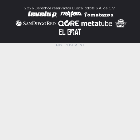
2026 Derechos reservados BuscaTodo© S.A. de C.V.