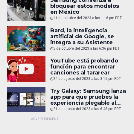
Samsung comienza a
bloquear estos modelos
en México
11 de octubre del 2023 a las 1:16 pm PDT
Bard, la inteligencia
artificial de Google, se
integra a su Asistente
5 de octubre del 2023 a las 6:36 pm PDT
YouTube está probando
función para encontrar
canciones al tararear
24 de agosto del 2023 a las 3:16 pm PDT
Try Galaxy: Samsung lanza
app para que pruebes la
experiencia plegable al
juntar 2 iPhone
21 de agosto del 2023 a las 6:48 pm PDT