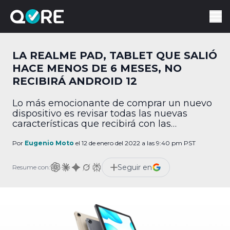
LA REALME PAD, TABLET QUE SALIÓ
HACE MENOS DE 6 MESES, NO
RECIBIRÁ ANDROID 12
Lo más emocionante de comprar un nuevo
dispositivo es revisar todas las nuevas
características que recibirá con las
actualizaciones de software que recibirá por
algún tiempo. Sin embargo, los usuarios
Por
Eugenio Moto
el 12 de enero del 2022 a las 9:40 pm PST
que se acaban de comprar una Realme Pad
estarán extremadamente decepcionados al
Seguir en
Resume con:
saber que la tablet, nueva, no recibirá
Android 12. Por medio de una […]