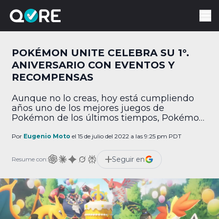
POKÉMON UNITE CELEBRA SU 1°.
ANIVERSARIO CON EVENTOS Y
RECOMPENSAS
Aunque no lo creas, hoy está cumpliendo
años uno de los mejores juegos de
Pokémon de los últimos tiempos, Pokémon
UNITE. Como sabes, este título ofrece su
propio giro al género MOBA. Pues resulta
Por
Eugenio Moto
el 15 de julio del 2022 a las 9:25 pm PDT
que UNITE está cumpliendo un año, por lo
que habrá muchos eventos y regalos. Por
Seguir en
Resume con:
medio de un comunicado de prensa […]