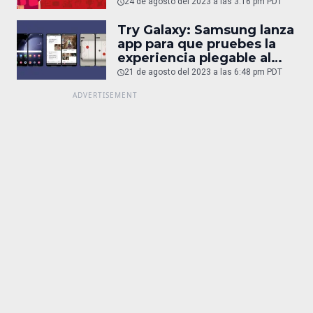
24 de agosto del 2023 a las 3:16 pm PDT
Try Galaxy: Samsung lanza
app para que pruebes la
experiencia plegable al
juntar 2 iPhone
21 de agosto del 2023 a las 6:48 pm PDT