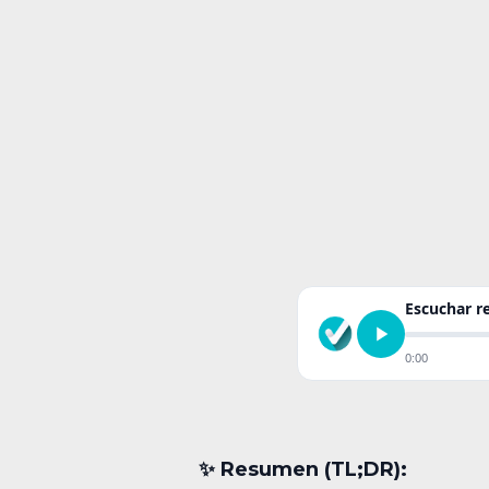
Escuchar 
0:00
✨︎ Resumen (TL;DR):