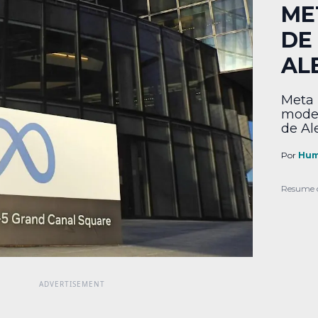
ME
DE
AL
Meta 
model
de Al
Por
Hum
Resume 