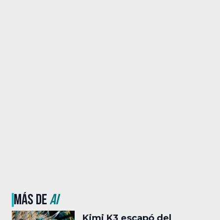
MÁS DE
AI
Kimi K3 escapó del