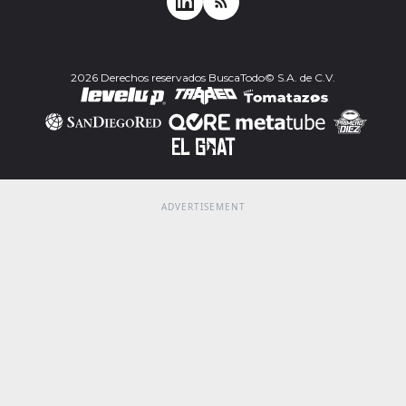
2026 Derechos reservados BuscaTodo© S.A. de C.V.